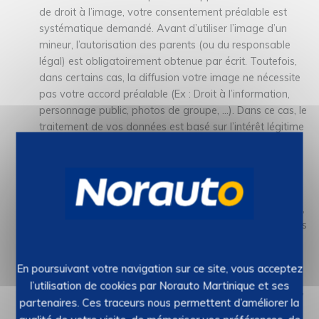
de droit à l’image, votre consentement préalable est
systématique demandé. Avant d’utiliser l’image d’un
mineur, l’autorisation des parents (ou du responsable
légal) est obligatoirement obtenue par écrit. Toutefois,
dans certains cas, la diffusion votre image ne nécessite
pas votre accord préalable (Ex : Droit à l’information,
personnage public, photos de groupe, …). Dans ce cas, le
traitement de vos données est basé sur l’intérêt légitime
de NORAUTO Martinique à promouvoir son activité
dans un espace communautaire. Conformément au
RGPD, vos données sont conservées jusqu’à la
réalisation de la finalité du traitement (publier du
contenu dans un espace communautaire). Vous pouvez,
à tout moment, supprimer des contenus que nous avons
publiés, pour cela veuillez nous envoyer un e-mail à
l’adresse indiquée ci-dessous.
En poursuivant votre navigation sur ce site, vous acceptez
Communiquer avec les utilisateurs de Facebook et les
l’utilisation de cookies par Norauto Martinique et ses
visiteurs de sa page Facebook : Si vous nous contactez,
partenaires. Ces traceurs nous permettent d’améliorer la
nous utiliserons votre nom, éventuellement votre