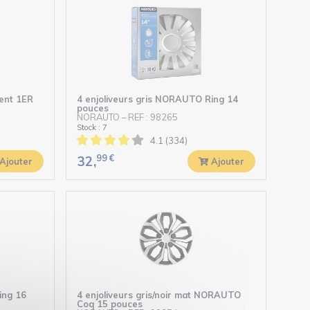
gent 1ER
4 enjoliveurs gris NORAUTO Ring 14
pouces
NORAUTO
–
REF : 98265
Stock : 7
4.1 (334)
99
€
32,
Ajouter
Ajouter
ing 16
4 enjoliveurs gris/noir mat NORAUTO
Coq 15 pouces