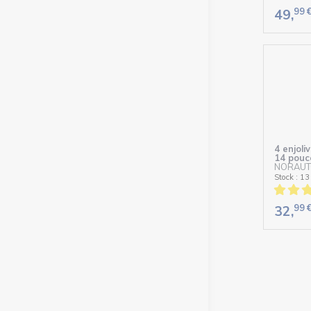
99
49,
4 enjol
14 pouc
NORAUT
Stock : 13
99
32,