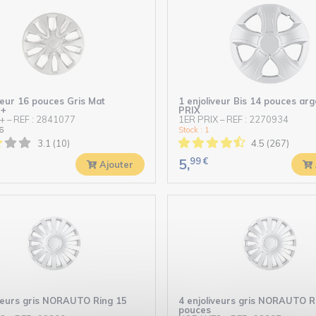
veur 16 pouces Gris Mat
1 enjoliveur Bis 14 pouces ar
+
PRIX
+
–
REF : 2841077
1ER PRIX
–
REF : 2270934
6
Stock : 1
3.1 (10)
4.5 (267)
99
€
5,
Ajouter
iveurs gris NORAUTO Ring 15
4 enjoliveurs gris NORAUTO R
pouces