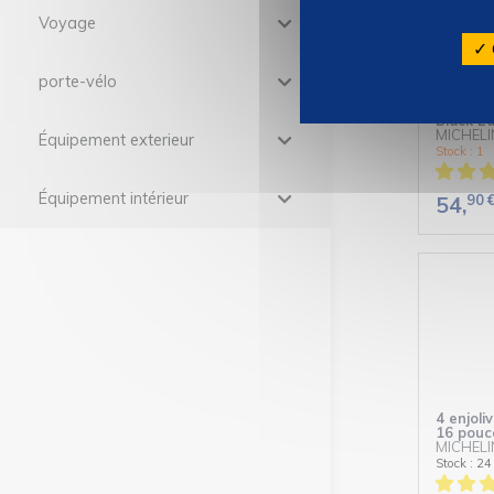
Voyage
✓ 
porte-vélo
4 enjoli
Black Ed
MICHELI
Équipement exterieur
Stock : 1
Équipement intérieur
90
54,
4 enjoli
16 pouc
MICHELI
Stock : 24