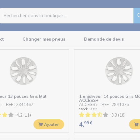
ct
Changer mes pneus
Demande de devis
veur 13 pouces Gris Mat
1 enjoliveur 14 pouces Gris Ma
+
ACCESS+
+
–
REF : 2841467
ACCESS+
–
REF : 2841075
Stock : 102
4.2 (11)
3.9 (18)
99
€
4,
Ajouter