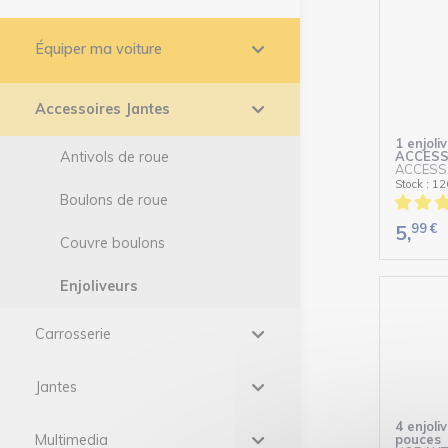
Équiper ma voiture
Accessoires Jantes
1 enjoli
Antivols de roue
ACCESS
ACCESS
Stock : 12
Boulons de roue
99
€
5,
Couvre boulons
Enjoliveurs
Carrosserie
Jantes
4 enjol
Multimedia
pouces