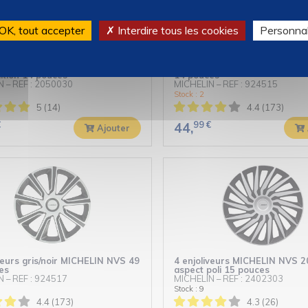
OK, tout accepter
✗ Interdire tous les cookies
Personnal
veurs gris/noir MICHELIN 3D
4 enjoliveurs gris/noir MICHE
ition 14 pouces
14 pouces
N
–
REF : 2050030
MICHELIN
–
REF : 924515
Stock : 2
5 (14)
4.4 (173)
€
99
€
44,
Ajouter
veurs gris/noir MICHELIN NVS 49
4 enjoliveurs MICHELIN NVS 2
es
aspect poli 15 pouces
N
–
REF : 924517
MICHELIN
–
REF : 2402303
Stock : 9
4.4 (173)
4.3 (26)