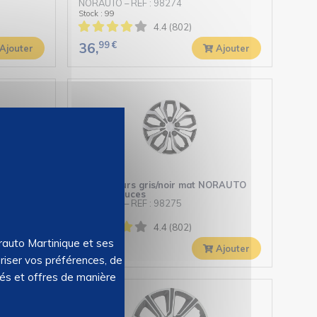
NORAUTO
–
REF : 98274
Stock : 99
4.4 (802)
99
€
36,
Ajouter
Ajouter
NORAUTO
4 enjoliveurs gris/noir mat NORAUTO
Coq 16 pouces
NORAUTO
–
REF : 98275
Stock : 13
4.4 (802)
orauto Martinique et ses
90
€
38,
Ajouter
Ajouter
riser vos préférences, de
tés et offres de manière