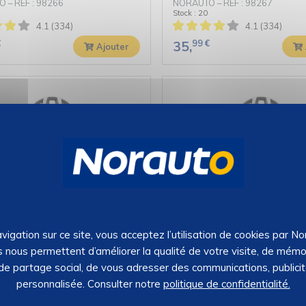
O
–
REF : 98266
NORAUTO
–
REF : 98267
Stock : 20
4.1 (334)
4.1 (334)
€
99
€
35,
Ajouter
iveurs gris/noir mat NORAUTO
4 enjoliveurs gris/noir mat 
pouces
Coq 14 pouces
O
–
REF : 98271
NORAUTO
–
REF : 98273
Stock : 28
4.4 (801)
4.4 (802)
vigation sur ce site, vous acceptez l’utilisation de cookies par N
€
99
€
32,
Ajouter
s nous permettent d’améliorer la qualité de votre visite, de mémo
 de partage social, de vous adresser des communications, publici
personnalisée. Consulter notre
politique de confidentialité.