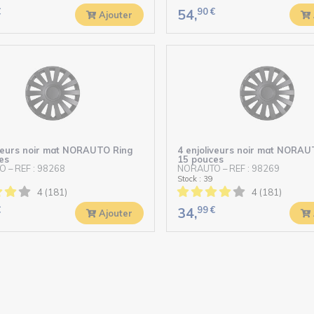
€
90
€
54,
Ajouter
iveurs noir mat NORAUTO Ring
4 enjoliveurs noir mat NORAU
es
15 pouces
O
–
REF : 98268
NORAUTO
–
REF : 98269
Stock : 39
4 (181)
4 (181)
€
99
€
34,
Ajouter