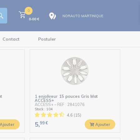
0
NORAUTO MARTINIQUE
,
0
00
€
Contact
Postuler
t
1 enjoliveur 15 pouces Gris Mat
ACCESS+
ACCESS+
–
REF : 2841076
Stock : 104
4.6 (15)
99
€
5,
Ajouter
Ajouter