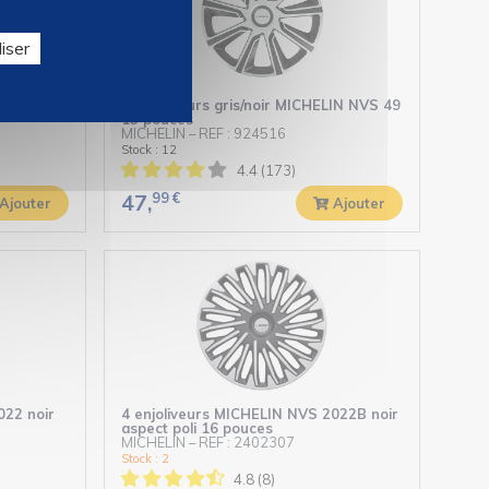
iser
LIN NVS 49
4 enjoliveurs gris/noir MICHELIN NVS 49
15 pouces
MICHELIN
–
REF : 924516
Stock : 12
4.4 (173)
99
€
47,
Ajouter
Ajouter
022 noir
4 enjoliveurs MICHELIN NVS 2022B noir
aspect poli 16 pouces
MICHELIN
–
REF : 2402307
Stock : 2
4.8 (8)