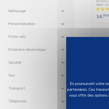
NORAUT
Stock : 31
Nettoyage
99
34,
Personnalisation
Porte-vélo
Protection électronique
Securité
4 enjol
Coq 13 
NORAUT
Stock : 6
Son
En poursuivant votre na
99
31,
Transport
partenaires. Ces traceur
vous offrir des options
Téléphonie