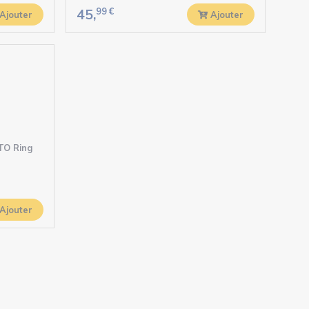
99
€
45,
Ajouter
Ajouter
TO Ring
Ajouter