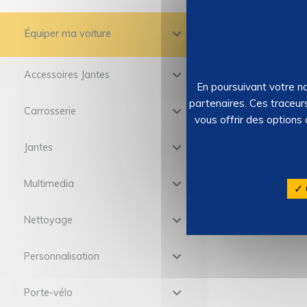
Équiper ma voiture
Accessoires Jantes
En poursuivant votre na
partenaires. Ces traceur
Carrosserie
vous offrir des options
Jantes
Multimedia
✓ 
Nettoyage
Personnalisation
Porte-vélo