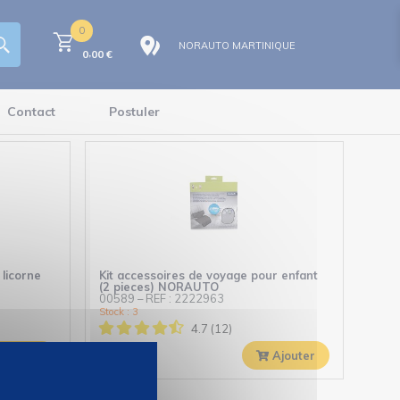
0
NORAUTO MARTINIQUE
,
0
00
€
Contact
Postuler
licorne
Kit accessoires de voyage pour enfant
(2 pieces) NORAUTO
00589
–
REF : 2222963
Stock : 3
4.7 (12)
99
€
24,
Ajouter
Ajouter