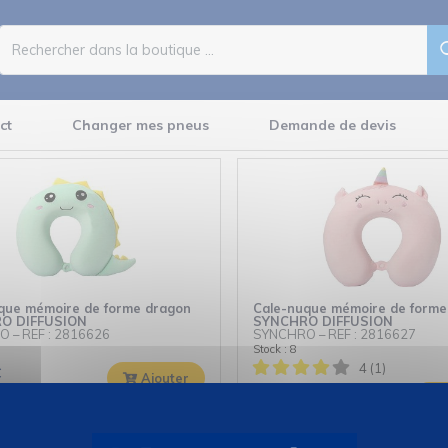
ct
Changer mes pneus
Demande de devis
que mémoire de forme dragon
Cale-nuque mémoire de forme 
O DIFFUSION
SYNCHRO DIFFUSION
RO
–
REF : 2816626
SYNCHRO
–
REF : 2816627
Stock : 8
4 (1)
€
Ajouter
99
€
12,