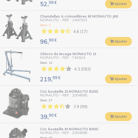
99
€
52,
Ajouter
Chandelles à crémaillères 6t NORAUTO J60
NORAUTO
–
REF : 2407533
Stock : 2
4.6 (17)
90
€
96,
Ajouter
Chèvre de levage NORAUTO 1t
NORAUTO
–
REF : 742924
Stock : 12
4.3 (583)
99
€
219,
Ajouter
Cric bouteille 2t NORAUTO B20S
NORAUTO
–
REF : 2004695
Stock : 27
3.9 (99)
90
€
39,
Ajouter
Cric bouteille 4t NORAUTO B40S
NORAUTO
–
REF : 2004696
Stock : 29