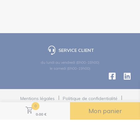
SERVICE CLIENT
du lundi au vendredi (8h00-18h00)
le samedi (8h00-19h00)
Mentions légales
Politique de confidentialité
Politiques des cookies
0
Politiques des réseaux sociaux
Mon panier
,
Conditions Générales de Vente
0
00
€
Gestion des cookies