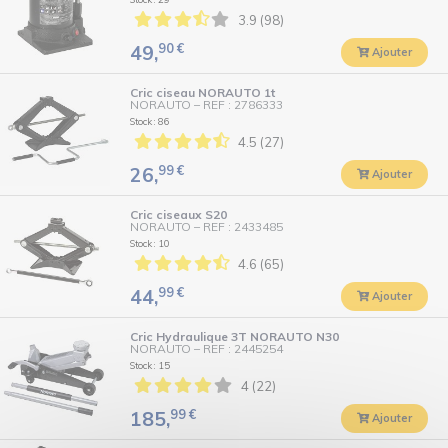
3.9 (98)
90
€
49,
Ajouter
Cric ciseau NORAUTO 1t
NORAUTO
–
REF : 2786333
Stock : 86
4.5 (27)
99
€
26,
Ajouter
Cric ciseaux S20
NORAUTO
–
REF : 2433485
Stock : 10
4.6 (65)
99
€
44,
Ajouter
Cric Hydraulique 3T NORAUTO N30
NORAUTO
–
REF : 2445254
Stock : 15
4 (22)
99
€
185,
Ajouter