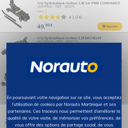
Cric hydraulique rouleur 1,8t 1er PRIX CONFIANCE
1ER PRIX
–
REF : 46975
Stock : 1
4.1 (74)
99
€
49,
Ajouter
Cric hydraulique rouleur 1,8t MICHELIN
MICHELIN
–
REF : 480773
Stock : 12
4.2 (152)
99
€
99,
Ajouter
Cric hydraulique rouleur 1,8t UP FOR REPAIR
NONAME
–
REF : 46976
Stock : 7
4.2 (100)
99
€
49,
Ajouter
En poursuivant votre navigation sur ce site, vous acceptez
l’utilisation de cookies par Norauto Martinique et ses
Cric hydraulique rouleur 2,25t MICHELIN
partenaires. Ces traceurs nous permettent d’améliorer la
MICHELIN
–
REF : 2194411
Stock : 26
qualité de votre visite, de mémoriser vos préférences, de
4.6 (37)
vous offrir des options de partage social, de vous