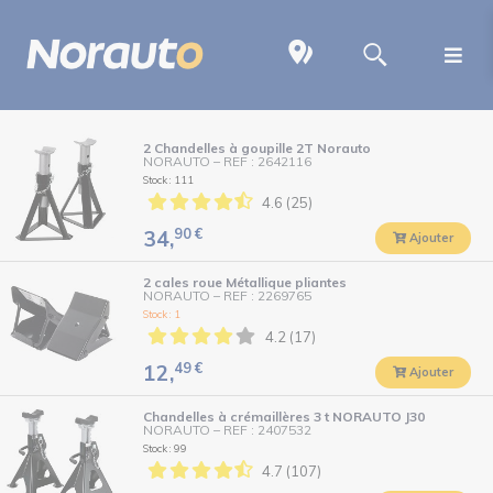
2 Chandelles à goupille 2T Norauto
NORAUTO
–
REF : 2642116
Stock : 111
4.6 (25)
90
€
34,
Ajouter
2 cales roue Métallique pliantes
NORAUTO
–
REF : 2269765
Stock : 1
4.2 (17)
49
€
12,
Ajouter
Chandelles à crémaillères 3 t NORAUTO J30
NORAUTO
–
REF : 2407532
Stock : 99
4.7 (107)