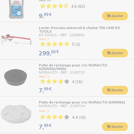
4.6 (82)
99
€
9,
Ajouter
Levier d'essieu universel à chaine 700.1495 KS
TOOLS
KS TOOLS
–
REF : 2260630
Stock : 2
5 (2)
00
€
299,
Ajouter
Patin de rechange pour cric NORAUTO
N25/N501/N502
NORAUTO
–
REF : 2183723
Stock : 2
4 (16)
99
€
7,
Ajouter
Patin de rechange pour cric NORAUTO N30/N601
NORAUTO
–
REF : 2183724
Stock : 2
4.4 (16)
99
€
7,
Ajouter