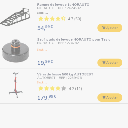
Rampe de levage 1t NORAUTO
NORAUTO
–
REF : 2624532
Stock : 10
4.7 (50)
99
€
54,
Ajouter
Set 4 pads de levage NORAUTO pour Tesla
NORAUTO
–
REF : 2707921
Stock : 1
99
€
19,
Ajouter
Vérin de fosse 500 kg AUTOBEST
AUTOBEST
–
REF : 2239478
Stock : 1
4.2 (11)
99
€
179,
Ajouter