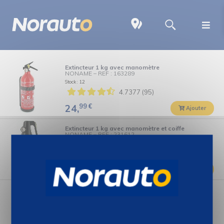
Extincteur 1 kg avec manomètre
NONAME
–
REF : 163289
Stock : 12
4.7377 (95)
99
€
24,
Ajouter
Extincteur 1 kg avec manomètre et coiffe
NONAME
–
REF : 231612
Stock : 21
4.3333 (22)
90
€
26,
Ajouter
Extincteur 1kg
–
REF : 310310
Stock : 21
4.6471 (79)