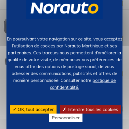
00
€
119,
Ajouter
Dashcam NEXTBASE 122 HD
NEXTBASE
–
REF : 2380395
Stock : 1
4.2 (20)
99
€
119,
En poursuivant votre navigation sur ce site, vous acceptez
Ajouter
l’utilisation de cookies par Norauto Martinique et ses
Dashcam NEXTBASE 222X avec caméra arrière +
partenaires. Ces traceurs nous permettent d’améliorer la
carte SD
NEXTBASE
–
REF : 2650068
qualité de votre visite, de mémoriser vos préférences, de
Stock : 1
vous offrir des options de partage social, de vous
90
€
199,
adresser des communications, publicités et offres de
Ajouter
manière personnalisée. Consulter notre
politique de
Dashcam PIONEER VREC-H120SC ultra-compact
confidentialité.
PIONEER
–
REF : 2862106
Stock : 7
4 (3)
95
€
99,
✓ OK, tout accepter
✗ Interdire tous les cookies
Ajouter
Personnaliser