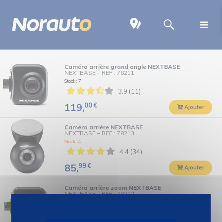
Caméra arrière grand angle NEXTBASE
NEXTBASE
–
REF : 78211
Stock : 7
3.9 (11)
00
€
119,
Ajouter
Caméra arrière NEXTBASE
NEXTBASE
–
REF : 78213
Stock : 4
4.4 (34)
99
€
85,
Ajouter
Caméra arrière zoom NEXTBASE
NEXTBASE
–
REF : 78212
Stock : 5
4.3 (27)