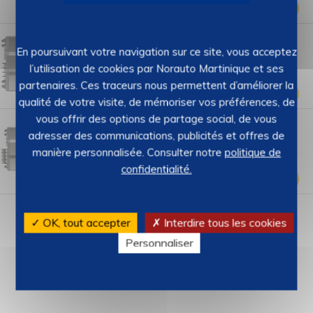
00
€
1299,
Ajouter
Amplificateur MTX TX2275
00546
–
REF : 2167294
En poursuivant votre navigation sur ce site, vous acceptez
Stock : 14
l’utilisation de cookies par Norauto Martinique et ses
4.2 (11)
partenaires. Ces traceurs nous permettent d’améliorer la
90
€
112,
Ajouter
qualité de votre visite, de mémoriser vos préférences, de
vous offrir des options de partage social, de vous
Amplificateur MTX TX2450
00546
–
REF : 2167295
adresser des communications, publicités et offres de
Stock : 10
manière personnalisée. Consulter notre
politique de
3.8 (6)
confidentialité.
00
€
169,
Ajouter
✓ OK, tout accepter
✗ Interdire tous les cookies
Personnaliser