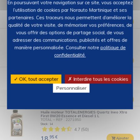
En poursuivant votre navigation sur ce site, vous acceptez
NORAUTO
–
REF : 2276092
Stock : 13
l’utilisation de cookies par Norauto Martinique et ses
4.5 (24)
partenaires. Ces traceurs nous permettent d’améliorer la
95
€
15,
Ajouter
qualité de votre visite, de mémoriser vos préférences, de
vous offrir des options de partage social, de vous
Huile moteur TOTALENERGIES QUARTZ Ineo First
0W30 Essence 1 L
adresser des communications, publicités et offres de
TOTAL
–
REF : 2217894
Stock : 26
manière personnalisée. Consulter notre
politique de
4.8 (93)
confidentialité.
90
€
19,
Ajouter
Huile moteur TOTALENERGIES Quartz Ineo Xtra
EC6 0W-20 1L
✓ OK, tout accepter
✗ Interdire tous les cookies
TOTALENERGIES
–
REF : 2789501
Stock : 9
Personnaliser
5 (2)
99
€
23,
Ajouter
Huile moteur TOTALENERGIES Quartz Ineo Xtra
First 0W20 Essence et Diesel 1 L
TOTAL
–
REF : 2271850
Stock : 14
4.7 (50)
95
€
18,
Ajouter