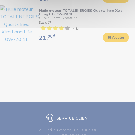
Huile moteur TOTALENERGIES Quartz Ineo Xtra
Long Life 0W-20 1L
01623
–
REF : 2383926
Stock : 17
4 (3)
90
€
21,
Ajouter
SERVICE CLIENT
du lundi au vendredi (8h00-18h00)