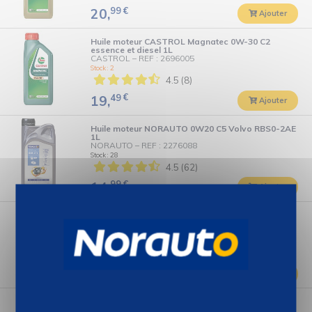
99
€
20,
Ajouter
Huile moteur CASTROL Magnatec 0W-30 C2
essence et diesel 1L
CASTROL
–
REF : 2696005
Stock : 2
4.5 (8)
49
€
19,
Ajouter
Huile moteur NORAUTO 0W20 C5 Volvo RBS0-2AE
1L
NORAUTO
–
REF : 2276088
Stock : 28
4.5 (62)
99
€
14,
Ajouter
Huile moteur NORAUTO 0W20 C5 VW
508.00/509.00 1L
NORAUTO
–
REF : 2624489
Stock : 10
4.4 (21)
99
€
14,
Ajouter
Huile moteur NORAUTO 0W30 C2 PSA B71 2312 -
Fiat 9.55535-DS1/GS1 1L