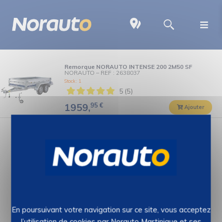
Remorque NORAUTO INTENSE 200 2M50 SF
NORAUTO
–
REF : 2638037
Stock : 1
5 (5)
95
€
1959,
Ajouter
En poursuivant votre navigation sur ce site, vous acceptez
l’utilisation de cookies par Norauto Martinique et ses