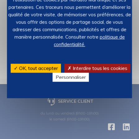
partenaires. Ces traceurs nous permettent d’améliorer la
qualité de votre visite, de mémoriser vos préférences, de
vous offrir des options de partage social, de vous
adresser des communications, publicités et offres de
manière personnalisée. Consulter notre
politique de
confidentialité.
✓ OK, tout accepter
✗ Interdire tous les cookies
Personnaliser
SERVICE CLIENT
du lundi au vendredi (8h00-18h00)
le samedi (8h00-19h00)