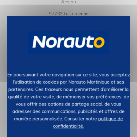
Acajou
97232 Le Lamentin
Horaires :
Du lundi au vendredi de 7h30 à 18h
Le samedi de 7h30 à 19h00
Suivez-nous sur
Norauto Martinique
Demander un devis
En poursuivant votre navigation sur ce site, vous acceptez
l’utilisation de cookies par Norauto Martinique et ses
partenaires. Ces traceurs nous permettent d’améliorer la
qualité de votre visite, de mémoriser vos préférences, de
vous offrir des options de partage social, de vous
adresser des communications, publicités et offres de
manière personnalisée. Consulter notre
politique de
confidentialité.