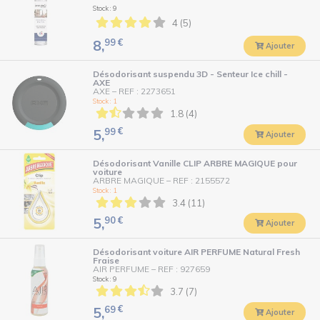
Stock : 9
4 (5)
99
€
8,
Ajouter
Désodorisant suspendu 3D - Senteur Ice chill -
AXE
AXE
–
REF : 2273651
Stock : 1
1.8 (4)
99
€
5,
Ajouter
Désodorisant Vanille CLIP ARBRE MAGIQUE pour
voiture
ARBRE MAGIQUE
–
REF : 2155572
Stock : 1
3.4 (11)
90
€
5,
Ajouter
Désodorisant voiture AIR PERFUME Natural Fresh
Fraise
AIR PERFUME
–
REF : 927659
Stock : 9
3.7 (7)
69
€
5,
Ajouter