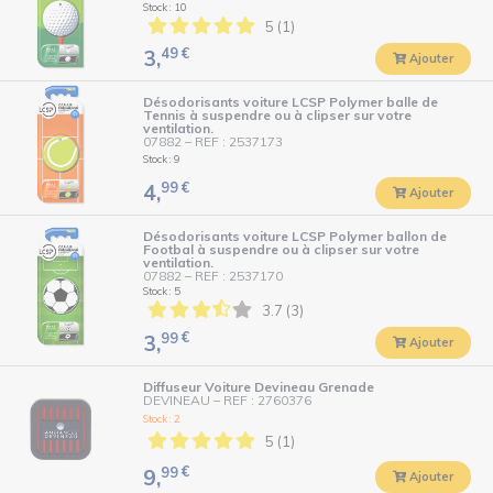
Stock : 10
5 (1)
49
€
3,
Ajouter
Désodorisants voiture LCSP Polymer balle de
Tennis à suspendre ou à clipser sur votre
ventilation.
07882
–
REF : 2537173
Stock : 9
99
€
4,
Ajouter
Désodorisants voiture LCSP Polymer ballon de
Footbal à suspendre ou à clipser sur votre
ventilation.
07882
–
REF : 2537170
Stock : 5
3.7 (3)
99
€
3,
Ajouter
Diffuseur Voiture Devineau Grenade
DEVINEAU
–
REF : 2760376
Stock : 2
5 (1)
99
€
9,
Ajouter