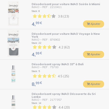
Désodorisant pour voiture IMAO Soirée à Miami
IMAO
–
REF : 2210411
Stock : 8
3.8 (23)
99
€
4,
Ajouter
Désodorisant pour voiture IMAO Voyage à New
York
IMAO
–
REF : 876902
Stock : 22
4.2 (62)
99
€
4,
Ajouter
Désodorisant spray IMAO 33° à Bali
IMAO
–
REF : 75700
Stock : 5
4.5 (25)
99
€
8,
Ajouter
Désodorisant spray IMAO Découverte du Sri
Lanka
IMAO
–
REF : 2177357
Stock : 14
4.4 (20)