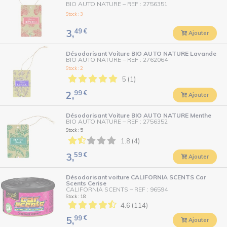
BIO AUTO NATURE
–
REF : 2756351
Stock : 3
49
€
3,
Ajouter
Désodorisant Voiture BIO AUTO NATURE Lavande
BIO AUTO NATURE
–
REF : 2762064
Stock : 2
5 (1)
99
€
2,
Ajouter
Désodorisant Voiture BIO AUTO NATURE Menthe
BIO AUTO NATURE
–
REF : 2756352
Stock : 5
1.8 (4)
59
€
3,
Ajouter
Désodorisant voiture CALIFORNIA SCENTS Car
Scents Cerise
CALIFORNIA SCENTS
–
REF : 96594
Stock : 18
4.6 (114)
99
€
5,
Ajouter