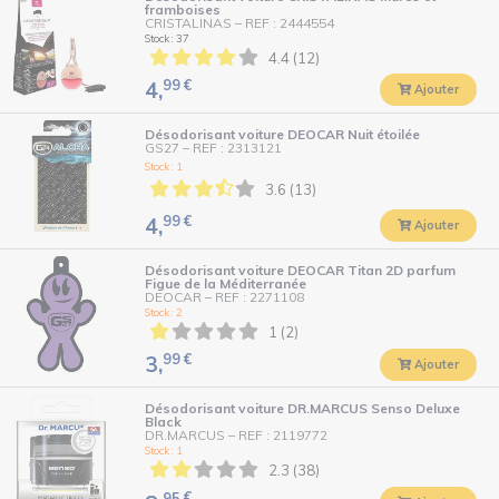
framboises
CRISTALINAS
–
REF : 2444554
Stock : 37
4.4 (12)
99
€
4,
Ajouter
Désodorisant voiture DEOCAR Nuit étoilée
GS27
–
REF : 2313121
Stock : 1
3.6 (13)
99
€
4,
Ajouter
Désodorisant voiture DEOCAR Titan 2D parfum
Figue de la Méditerranée
DEOCAR
–
REF : 2271108
Stock : 2
1 (2)
99
€
3,
Ajouter
Désodorisant voiture DR.MARCUS Senso Deluxe
Black
DR.MARCUS
–
REF : 2119772
Stock : 1
2.3 (38)
95
€