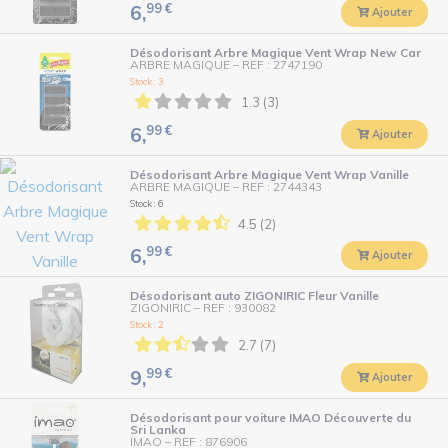
99
€
6,
Ajouter
Désodorisant Arbre Magique Vent Wrap New Car
ARBRE MAGIQUE
–
REF : 2747190
Stock : 3
1.3 (3)
99
€
6,
Ajouter
Désodorisant Arbre Magique Vent Wrap Vanille
ARBRE MAGIQUE
–
REF : 2744343
Stock : 6
4.5 (2)
99
€
6,
Ajouter
Désodorisant auto ZIGONIRIC Fleur Vanille
ZIGONIRIC
–
REF : 930082
Stock : 2
2.7 (7)
99
€
9,
Ajouter
Désodorisant pour voiture IMAO Découverte du
Sri Lanka
IMAO
–
REF : 876906