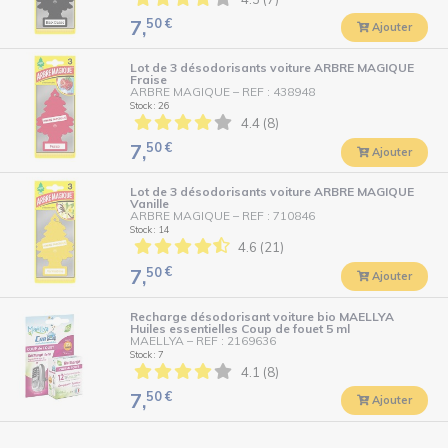
50
€
7,
Ajouter
Lot de 3 désodorisants voiture ARBRE MAGIQUE
Fraise
ARBRE MAGIQUE
–
REF : 438948
Stock : 26
4.4 (8)
50
€
7,
Ajouter
Lot de 3 désodorisants voiture ARBRE MAGIQUE
Vanille
ARBRE MAGIQUE
–
REF : 710846
Stock : 14
4.6 (21)
50
€
7,
Ajouter
Recharge désodorisant voiture bio MAELLYA
Huiles essentielles Coup de fouet 5 ml
MAELLYA
–
REF : 2169636
Stock : 7
4.1 (8)
50
€
7,
Ajouter