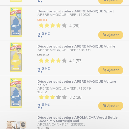
Désodorisant voiture ARBRE MAGIQUE Sport
ARBRE MAGIQUE
–
REF : 170507
Stock : 4
4 (29)
99
€
2,
Ajouter
Désodorisant voiture ARBRE MAGIQUE Vanille
ARBRE MAGIQUE
–
REF : 484993
Stock : 32
4.1 (57)
89
€
2,
Ajouter
Désodorisant voiture ARBRE MAGIQUE Voiture
neuve
ARBRE MAGIQUE
–
REF : 715379
Stock : 6
3.2 (25)
99
€
2,
Ajouter
Désodorisant voiture AROMA CAR Wood Bottle
Coconut & Maracuja 4ml
AROMA CAR
–
REF : 2358551
Stock : 20