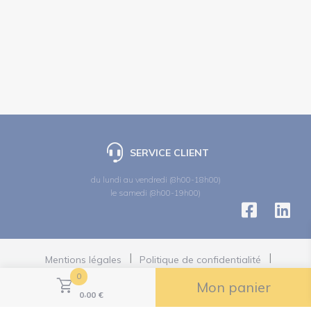
SERVICE CLIENT
du lundi au vendredi (8h00-18h00)
le samedi (8h00-19h00)
Mentions légales
Politique de confidentialité
Politiques des cookies
0
Politiques des réseaux sociaux
Mon panier
,
Conditions Générales de Vente
0
00
€
Gestion des cookies