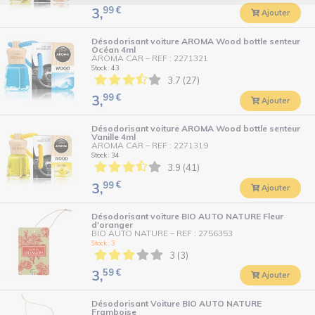
99
€
3,
Ajouter
Désodorisant voiture AROMA Wood bottle senteur
Océan 4ml
AROMA CAR
–
REF : 2271321
Stock : 43
3.7 (27)
99
€
3,
Ajouter
Désodorisant voiture AROMA Wood bottle senteur
Vanille 4ml
AROMA CAR
–
REF : 2271319
Stock : 34
3.9 (41)
99
€
3,
Ajouter
Désodorisant voiture BIO AUTO NATURE Fleur
d'oranger
BIO AUTO NATURE
–
REF : 2756353
Stock : 3
3 (3)
59
€
3,
Ajouter
Désodorisant Voiture BIO AUTO NATURE
Framboise