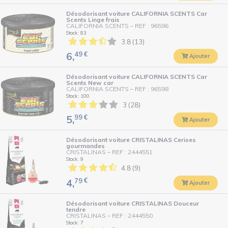
Désodorisant voiture CALIFORNIA SCENTS Car
Scents Linge frais
CALIFORNIA SCENTS
–
REF : 96596
Stock : 83
3.8 (13)
49
€
6,
Ajouter
Désodorisant voiture CALIFORNIA SCENTS Car
Scents New car
CALIFORNIA SCENTS
–
REF : 96598
Stock : 100
3 (28)
99
€
5,
Ajouter
Désodorisant voiture CRISTALINAS Cerises
gourmandes
CRISTALINAS
–
REF : 2444551
Stock : 9
4.8 (9)
79
€
4,
Ajouter
Désodorisant voiture CRISTALINAS Douceur
tendre
CRISTALINAS
–
REF : 2444550
Stock : 7