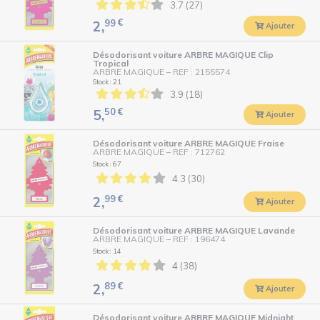
3.7 (27)
99
€
2,
Ajouter
Désodorisant voiture ARBRE MAGIQUE Clip
Tropical
ARBRE MAGIQUE
–
REF : 2155574
Stock : 21
3.9 (18)
50
€
5,
Ajouter
Désodorisant voiture ARBRE MAGIQUE Fraise
ARBRE MAGIQUE
–
REF : 712762
Stock : 67
4.3 (30)
99
€
2,
Ajouter
Désodorisant voiture ARBRE MAGIQUE Lavande
ARBRE MAGIQUE
–
REF : 196474
Stock : 14
4 (38)
89
€
2,
Ajouter
Désodorisant voiture ARBRE MAGIQUE Midnight