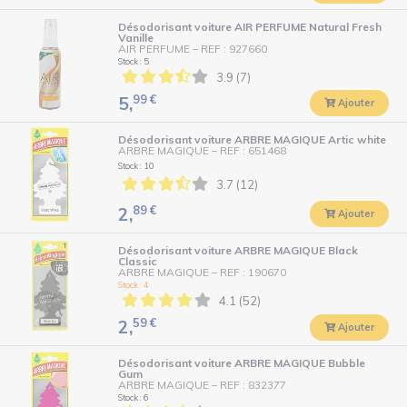
Désodorisant voiture AIR PERFUME Natural Fresh
Vanille
AIR PERFUME
–
REF : 927660
Stock : 5
3.9 (7)
99
€
5,
Ajouter
Désodorisant voiture ARBRE MAGIQUE Artic white
ARBRE MAGIQUE
–
REF : 651468
Stock : 10
3.7 (12)
89
€
2,
Ajouter
Désodorisant voiture ARBRE MAGIQUE Black
Classic
ARBRE MAGIQUE
–
REF : 190670
Stock : 4
4.1 (52)
59
€
2,
Ajouter
Désodorisant voiture ARBRE MAGIQUE Bubble
Gum
ARBRE MAGIQUE
–
REF : 832377
Stock : 6