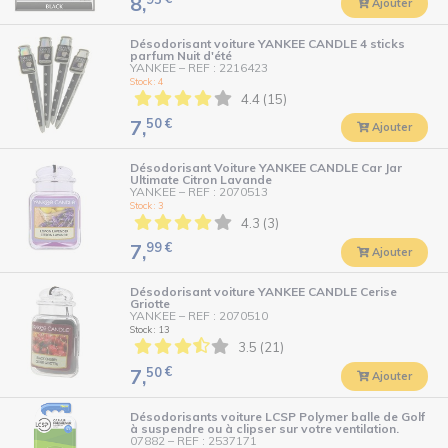
8,
Ajouter
Désodorisant voiture YANKEE CANDLE 4 sticks
parfum Nuit d'été
YANKEE
–
REF : 2216423
Stock : 4
4.4 (15)
50
€
7,
Ajouter
Désodorisant Voiture YANKEE CANDLE Car Jar
Ultimate Citron Lavande
YANKEE
–
REF : 2070513
Stock : 3
4.3 (3)
99
€
7,
Ajouter
Désodorisant voiture YANKEE CANDLE Cerise
Griotte
YANKEE
–
REF : 2070510
Stock : 13
3.5 (21)
50
€
7,
Ajouter
Désodorisants voiture LCSP Polymer balle de Golf
à suspendre ou à clipser sur votre ventilation.
07882
–
REF : 2537171