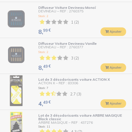
Diffuseur Voiture Devineau Monoï
DEVINEAU
–
REF : 2760375
Stock : 2
1 (2)
99
€
8,
Ajouter
Diffuseur Voiture Devineau Vanille
DEVINEAU
–
REF : 2760377
Stock : 2
3 (2)
49
€
8,
Ajouter
Lot de 3 désodorisants voiture ACTION X
ACTION X
–
REF : 83306
Stock : 7
2.7 (3)
49
€
4,
Ajouter
Lot de 3 désodorisants voiture ARBRE MAGIQUE
Black classic
ARBRE MAGIQUE
–
REF : 437276
Stock : 11
4.3 (7)