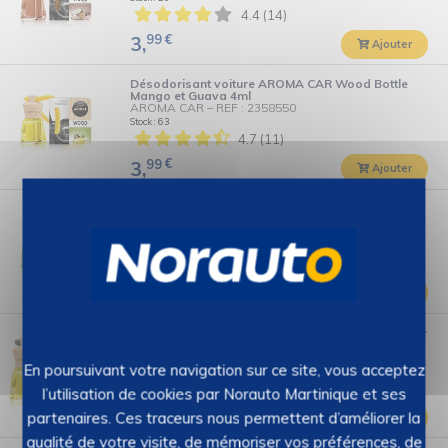
4.4 (14)
99
€
3,
Ajouter
Désodorisant voiture AROMA CAR Wood Bottle
Mango et Guava 4ml
AROMA CAR
–
REF : 2358550
Stock : 63
4.7 (11)
99
€
3,
Ajouter
Désodorisant voiture AROMA CAR Wood Bottle
Monoi 4ml
AROMA CAR
–
REF : 2368839
Stock : 81
3.6 (11)
99
€
3,
Ajouter
Désodorisant voiture AROMA Wood bottle senteur
Black 4ml
AROMA CAR
–
REF : 2271324
En poursuivant votre navigation sur ce site, vous acceptez
Stock : 41
3.9 (18)
l’utilisation de cookies par Norauto Martinique et ses
99
€
3,
partenaires. Ces traceurs nous permettent d’améliorer la
Ajouter
qualité de votre visite, de mémoriser vos préférences, de