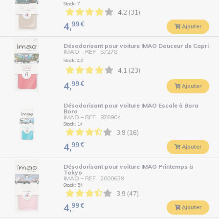
Stock : 7
4.2 (31)
99
€
4,
Ajouter
Désodorisant pour voiture IMAO Douceur de Capri
IMAO
–
REF : 57278
Stock : 42
4.1 (23)
99
€
4,
Ajouter
Désodorisant pour voiture IMAO Escale à Bora
Bora
IMAO
–
REF : 876904
Stock : 14
3.9 (16)
99
€
4,
Ajouter
Désodorisant pour voiture IMAO Printemps à
Tokyo
IMAO
–
REF : 2000639
Stock : 54
3.9 (47)
99
€
4,
Ajouter