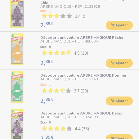
Chic
ARBRE MAGIQUE
–
REF : 2133928
Stock : 1
3.4 (9)
89
€
2,
Ajouter
Désodorisant voiture ARBRE MAGIQUE Pêche
ARBRE MAGIQUE
–
REF : 485004
Stock : 5
4.5 (19)
89
€
2,
Ajouter
Désodorisant voiture ARBRE MAGIQUE Pomme
ARBRE MAGIQUE
–
REF : 712740
Stock : 1
3.7 (29)
89
€
2,
Ajouter
Désodorisant voiture ARBRE MAGIQUE Relax
ARBRE MAGIQUE
–
REF : 324698
Stock : 6
4.4 (33)
99
€
2,
Ajouter