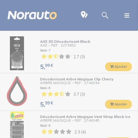
AXE 3D Désodorisant Black
AXE
–
REF : 2273652
Stock : 7
2.7 (3)
99
€
5,
Ajouter
Désodorisant Arbre Magique Clip Cherry
ARBRE MAGIQUE
–
REF : 2744344
Stock : 6
3.7 (3)
99
€
5,
Ajouter
Désodorisant Arbre Magique Vent Wrap Black Ice
ARBRE MAGIQUE
–
REF : 2744345
Stock : 9
2.3 (4)