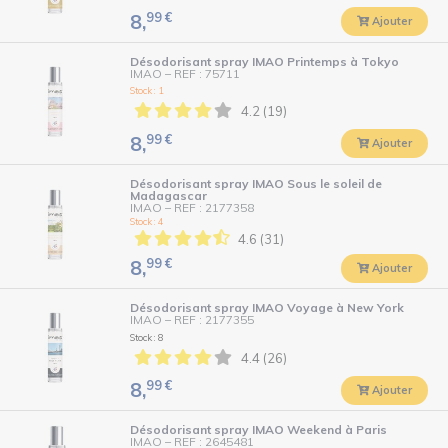
99
€
8,
Ajouter
Désodorisant spray IMAO Printemps à Tokyo
IMAO
–
REF : 75711
Stock : 1
4.2 (19)
99
€
8,
Ajouter
Désodorisant spray IMAO Sous le soleil de
Madagascar
IMAO
–
REF : 2177358
Stock : 4
4.6 (31)
99
€
8,
Ajouter
Désodorisant spray IMAO Voyage à New York
IMAO
–
REF : 2177355
Stock : 8
4.4 (26)
99
€
8,
Ajouter
Désodorisant spray IMAO Weekend à Paris
IMAO
–
REF : 2645481