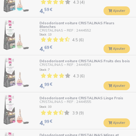
4.3 (4)
59
€
4,
Ajouter
Désodorisant voiture CRISTALINAS Fleurs
Blanches
CRISTALINAS
–
REF : 2444552
Stock : 13
4.5 (6)
69
€
4,
Ajouter
Désodorisant voiture CRISTALINAS Fruits des bois
CRISTALINAS
–
REF : 2444553
Stock : 7
4.3 (6)
99
€
4,
Ajouter
Désodorisant voiture CRISTALINAS Linge Frais
CRISTALINAS
–
REF : 2444555
Stock : 33
3.9 (9)
99
€
4,
Ajouter
Désodorisant voiture CRISTALINAS Mûres et