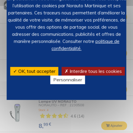
Stock : 14
l’utilisation de cookies par Norauto Martinique et ses
4.7 (24)
partenaires. Ces traceurs nous permettent d’améliorer la
99
€
18,
Ajouter
qualité de votre visite, de mémoriser vos préférences, de
vous offrir des options de partage social, de vous
Lampe stylo NORAUTO
NORAUTO
–
REF : 2230506
adresser des communications, publicités et offres de
Stock : 9
manière personnalisée. Consulter notre
politique de
4.6 (22)
confidentialité.
19
€
6,
Ajouter
Lampe torche de signalisation NORAUTO
NORAUTO
–
REF : 2230505
✓ OK, tout accepter
✗ Interdire tous les cookies
Stock : 5
Personnaliser
4.3 (4)
99
€
15,
Ajouter
Lampe UV NORAUTO
NORAUTO
–
REF : 2230508
Stock : 4
4.6 (14)
99
€
8,
Ajouter