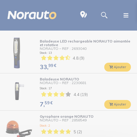
Baladeuse LED rechargeable NORAUTO aimantée
et rotative
NORAUTO
–
REF : 2693040
Stock : 13
4.8 (9)
99
€
33,
Ajouter
Baladeuse NORAUTO
NORAUTO
–
REF : 2230681
Stock : 17
4.4 (19)
59
€
7,
Ajouter
Gyrophare orange NORAUTO
NORAUTO
–
REF : 2858549
Stock : 2
5 (2)