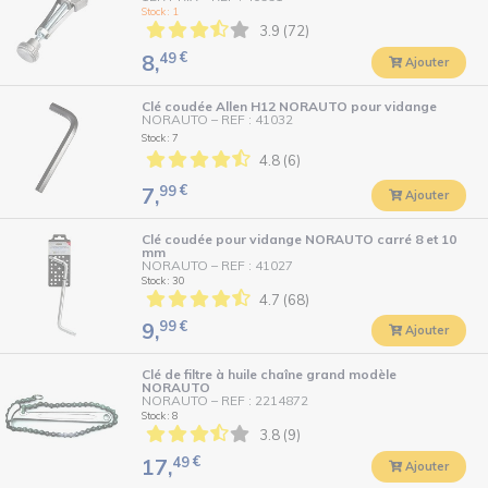
Stock : 1
3.9 (72)
49
€
8,
Ajouter
Clé coudée Allen H12 NORAUTO pour vidange
NORAUTO
–
REF : 41032
Stock : 7
4.8 (6)
99
€
7,
Ajouter
Clé coudée pour vidange NORAUTO carré 8 et 10
mm
NORAUTO
–
REF : 41027
Stock : 30
4.7 (68)
99
€
9,
Ajouter
Clé de filtre à huile chaîne grand modèle
NORAUTO
NORAUTO
–
REF : 2214872
Stock : 8
3.8 (9)
49
€
17,
Ajouter