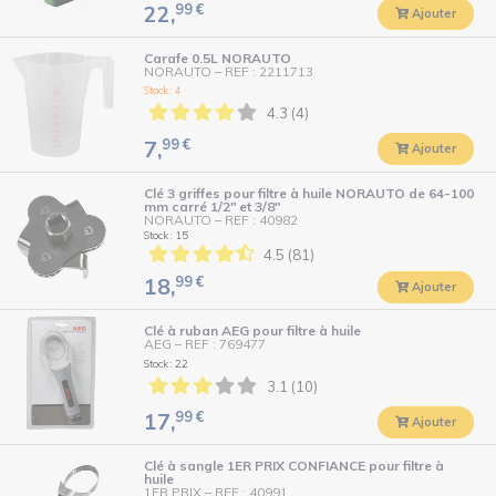
99
€
22,
Ajouter
Carafe 0.5L NORAUTO
NORAUTO
–
REF : 2211713
Stock : 4
4.3 (4)
99
€
7,
Ajouter
Clé 3 griffes pour filtre à huile NORAUTO de 64-100
mm carré 1/2" et 3/8"
NORAUTO
–
REF : 40982
Stock : 15
4.5 (81)
99
€
18,
Ajouter
Clé à ruban AEG pour filtre à huile
AEG
–
REF : 769477
Stock : 22
3.1 (10)
99
€
17,
Ajouter
Clé à sangle 1ER PRIX CONFIANCE pour filtre à
huile
1ER PRIX
–
REF : 40991