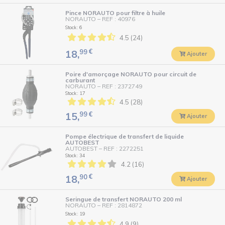
Pince NORAUTO pour filtre à huile
NORAUTO
–
REF : 40976
Stock : 6
4.5 (24)
99
€
18,
Ajouter
Poire d'amorçage NORAUTO pour circuit de
carburant
NORAUTO
–
REF : 2372749
Stock : 17
4.5 (28)
99
€
15,
Ajouter
Pompe électrique de transfert de liquide
AUTOBEST
AUTOBEST
–
REF : 2272251
Stock : 34
4.2 (16)
90
€
18,
Ajouter
Seringue de transfert NORAUTO 200 ml
NORAUTO
–
REF : 2814872
Stock : 19
4.9 (9)