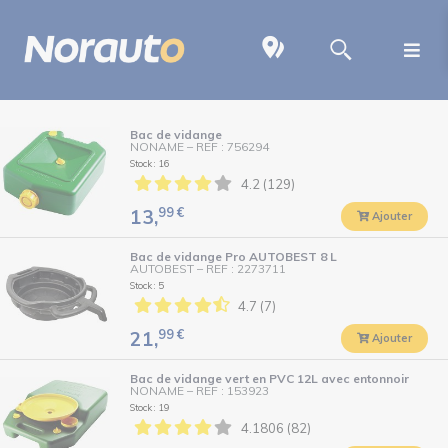
Bac de vidange
NONAME
–
REF : 756294
Stock : 16
4.2 (129)
99
€
13,
Ajouter
Bac de vidange Pro AUTOBEST 8 L
AUTOBEST
–
REF : 2273711
Stock : 5
4.7 (7)
99
€
21,
Ajouter
Bac de vidange vert en PVC 12L avec entonnoir
NONAME
–
REF : 153923
Stock : 19
4.1806 (82)