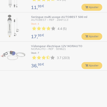
99
€
11,
Ajouter
Seringue multi usage AUTOBEST 500 ml
AUTOBEST
–
REF : 2847113
Stock : 4
4.4 (5)
99
€
17,
Ajouter
Vidangeur électrique 12V NORAUTO
NORAUTO
–
REF : 939621
Stock : 7
3.7 (203)
99
€
36,
Ajouter