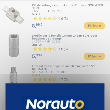
Clé de vidange embout carré 11 mm et 3/8 LASER
3963
LASER
–
REF : 229236
Stock : 9
4.6 (5)
99
€
8,
Ajouter
Douille carré femelle 10 mm LASER 3973 pour
bouchon de vidange
LASER
–
REF : 229234
Stock : 30
4.8 (5)
99
€
5,
Ajouter
Embout de vidange Spline 16 mm carré 1/2''
NORAUTO
NORAUTO
–
REF : 41015
Stock : 2
4.7 (7)
99
€
7,
Ajouter
Entonnoir 3 en 1 AUTOBEST
AUTOBEST
–
REF : 2393903
Stock : 18
3.7 (7)