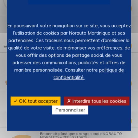
99
€
9,
Ajouter
Entonnoir bec plastique démontable NORAUTO
NORAUTO
–
REF : 2869711
En poursuivant votre navigation sur ce site, vous acceptez
Stock : 3
l’utilisation de cookies par Norauto Martinique et ses
2 (1)
partenaires. Ces traceurs nous permettent d’améliorer la
99
€
5,
Ajouter
qualité de votre visite, de mémoriser vos préférences, de
vous offrir des options de partage social, de vous
Entonnoir coude orange NORAUTO
adresser des communications, publicités et offres de
NORAUTO
–
REF : 2869189
manière personnalisée. Consulter notre
politique de
Stock : 20
confidentialité.
99
€
7,
Ajouter
Entonnoir orange bec démontable NORAUTO
NORAUTO
–
REF : 2210827
✓ OK, tout accepter
✗ Interdire tous les cookies
Stock : 18
Personnaliser
4 (6)
99
€
6,
Ajouter
Entonnoir plastique orange coudé NORAUTO
NORAUTO
–
REF : 2210828