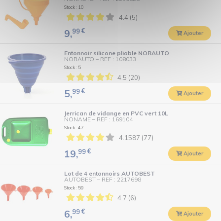
Stock : 10
4.4 (5)
99
€
9,
Ajouter
Entonnoir silicone pliable NORAUTO
NORAUTO
–
REF : 108033
Stock : 5
4.5 (20)
99
€
5,
Ajouter
Jerrican de vidange en PVC vert 10L
NONAME
–
REF : 169104
Stock : 47
4.1587 (77)
99
€
19,
Ajouter
Lot de 4 entonnoirs AUTOBEST
AUTOBEST
–
REF : 2217698
Stock : 59
4.7 (6)
99
€
6,
Ajouter