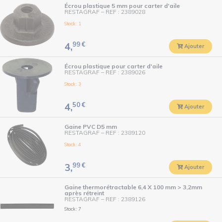
Écrou plastique 5 mm pour carter d'aile
RESTAGRAF
–
REF : 2389028
Stock : 1
99
€
4,
Ajouter
Écrou plastique pour carter d'aile
RESTAGRAF
–
REF : 2389026
Stock : 3
50
€
4,
Ajouter
Gaine PVC D5 mm
RESTAGRAF
–
REF : 2389120
Stock : 4
99
€
3,
Ajouter
Gaine thermorétractable 6,4 X 100 mm > 3,2mm
après rétreint
RESTAGRAF
–
REF : 2389126
Stock : 7