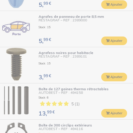
99
€
5,
Ajouter
Agrafes de panneau de porte 8,5 mm
RESTAGRAF
–
REF : 2389000
Stock : 15
99
€
5,
Ajouter
Agrafess noires pour habitacle
RESTAGRAF
–
REF : 2389101
Stock : 15
99
€
3,
Ajouter
Boîte de 127 gaines thermo rétractables
AUTOBEST
–
REF : 494158
Stock : 6
5 (1)
99
€
13,
Ajouter
Boîte de 300 circlips extérieurs
AUTOBEST
–
REF : 494116