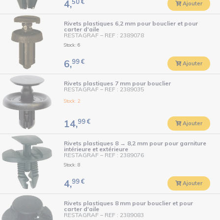
50
€
4,
Ajouter
Rivets plastiques 6,2 mm pour bouclier et pour
carter d'aile
RESTAGRAF
–
REF : 2389078
Stock : 6
99
€
6,
Ajouter
Rivets plastiques 7 mm pour bouclier
RESTAGRAF
–
REF : 2389035
Stock : 2
99
€
14,
Ajouter
Rivets plastiques 8 → 8,2 mm pour pour garniture
intérieure et extérieure
RESTAGRAF
–
REF : 2389076
Stock : 8
99
€
4,
Ajouter
Rivets plastiques 8 mm pour bouclier et pour
carter d'aile
RESTAGRAF
–
REF : 2389083