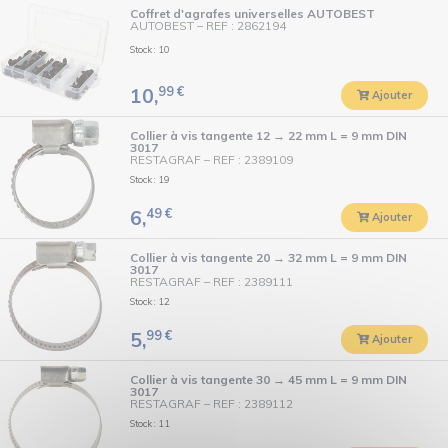
Coffret d'agrafes universelles AUTOBEST
AUTOBEST
–
REF : 2862194
Stock : 10
99
€
10,
Ajouter
Collier à vis tangente 12 → 22 mm L = 9 mm DIN
3017
RESTAGRAF
–
REF : 2389109
Stock : 19
49
€
6,
Ajouter
Collier à vis tangente 20 → 32 mm L = 9 mm DIN
3017
RESTAGRAF
–
REF : 2389111
Stock : 12
99
€
5,
Ajouter
Collier à vis tangente 30 → 45 mm L = 9 mm DIN
3017
RESTAGRAF
–
REF : 2389112
Stock : 11