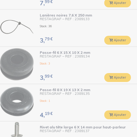
99
€
7,
Ajouter
Lanières noires 7,6 X 250 mm
RESTAGRAF
–
REF : 2389133
Stock : 36
79
€
3,
Ajouter
Passe-fil 6 X 15 X 10 X 2 mm
RESTAGRAF
–
REF : 2389134
Stock : 3
99
€
3,
Ajouter
Passe-fil 8 X 19 X 13 X 2 mm
RESTAGRAF
–
REF : 2389135
Stock : 1
19
€
4,
Ajouter
Rivet alu tête large 6 X 14 mm pour haut-parleur
RESTAGRAF
–
REF : 2389137