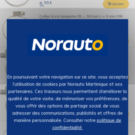
99
€
5,
Ajouter
Collier à vis tangente 35 → 50 mm L = 9 mm DIN
3017
RESTAGRAF
–
REF : 2389113
Stock : 21
99
€
6,
Ajouter
Collier à vis tangente 10 → 12 mm L = 9 mm
RESTAGRAF
–
REF : 2389106
Stock : 8
49
€
En poursuivant votre navigation sur ce site, vous acceptez
7,
Ajouter
l’utilisation de cookies par Norauto Martinique et ses
Collier à vis tangente 8 → 10 mm L = 9 mm
partenaires. Ces traceurs nous permettent d’améliorer la
RESTAGRAF
–
REF : 2389108
qualité de votre visite, de mémoriser vos préférences, de
Stock : 16
vous offrir des options de partage social, de vous
adresser des communications, publicités et offres de
99
€
6,
Ajouter
manière personnalisée. Consulter notre
politique de
Collier de serrage 40/60 mm
confidentialité.
RESTAGRAF
–
REF : 2389115