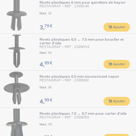
Rivets plastiques 6 mm pour garniture de hayon
RESTAGRAF
–
REF : 2389140
Stock : 12
79
€
3,
Ajouter
Rivets plastiques 6,5 → 7,5 mm pour bouclier et
carter d'aile
RESTAGRAF
–
REF : 2389034
Stock : 33
99
€
4,
Ajouter
Rivets plastiques 6,5 mm insonorisant capot
RESTAGRAF
–
REF : 2389082
Stock : 10
99
€
4,
Ajouter
Rivets plastiques 7,9 → 8,7 mm pour carter d'aile
RESTAGRAF
–
REF : 2389059
Stock : 15