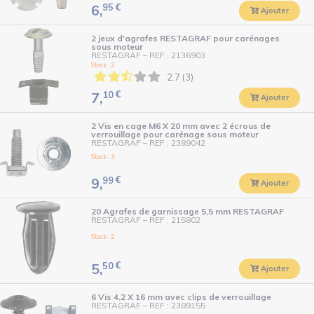
95
€
6,
Ajouter
2 jeux d'agrafes RESTAGRAF pour carénages
sous moteur
RESTAGRAF
–
REF : 2136903
Stock : 2
2.7 (3)
10
€
7,
Ajouter
2 Vis en cage M6 X 20 mm avec 2 écrous de
verrouillage pour carénage sous moteur
RESTAGRAF
–
REF : 2389042
Stock : 3
99
€
9,
Ajouter
20 Agrafes de garnissage 5,5 mm RESTAGRAF
RESTAGRAF
–
REF : 215802
Stock : 2
50
€
5,
Ajouter
6 Vis 4,2 X 16 mm avec clips de verrouillage
RESTAGRAF
–
REF : 2389155