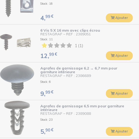
Stock : 16
99
€
4,
Ajouter
6 Vis 5 X 16 mm avec clips écrou
RESTAGRAF
–
REF : 2389051
Stock : 11
1 (1)
99
€
12,
Ajouter
Agrafes de garnissage 6,2 → 6,7 mm pour
garniture intérieure
RESTAGRAF
–
REF : 2386689
Stock : 6
99
€
9,
Ajouter
Agrafes de garnissage 6,5 mm pour garniture
intérieure
RESTAGRAF
–
REF : 2389088
Stock : 23
90
€
5,
Ajouter