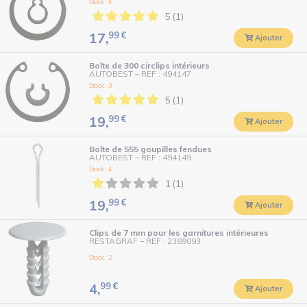
Stock : 4
5 (1)
99
€
17,
Ajouter
Boîte de 300 circlips intérieurs
AUTOBEST
–
REF : 494147
Stock : 3
5 (1)
99
€
19,
Ajouter
Boîte de 555 goupilles fendues
AUTOBEST
–
REF : 494149
Stock : 4
1 (1)
99
€
19,
Ajouter
Clips de 7 mm pour les garnitures intérieures
RESTAGRAF
–
REF : 2389093
Stock : 2
99
€
4,
Ajouter