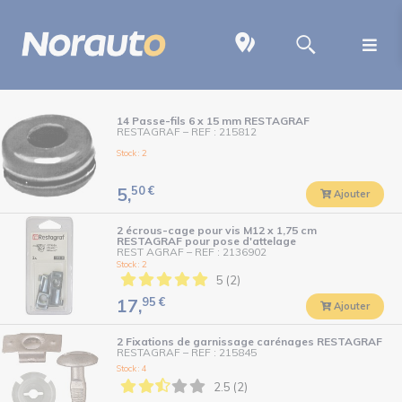
14 Passe-fils 6 x 15 mm RESTAGRAF
RESTAGRAF
–
REF : 215812
Stock : 2
50
€
5,
Ajouter
2 écrous-cage pour vis M12 x 1,75 cm
RESTAGRAF pour pose d'attelage
REST AGRAF
–
REF : 2136902
Stock : 2
5 (2)
95
€
17,
Ajouter
2 Fixations de garnissage carénages RESTAGRAF
RESTAGRAF
–
REF : 215845
Stock : 4
2.5 (2)