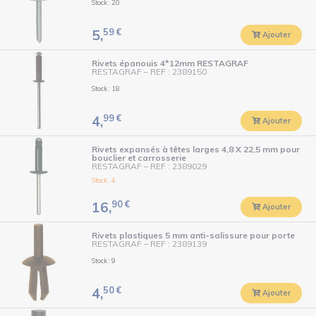
Stock : 20
59
€
5,
Ajouter
Rivets épanouis 4*12mm RESTAGRAF
RESTAGRAF
–
REF : 2389150
Stock : 18
99
€
4,
Ajouter
Rivets expansés à têtes larges 4,8 X 22,5 mm pour
bouclier et carrosserie
RESTAGRAF
–
REF : 2389029
Stock : 4
90
€
16,
Ajouter
Rivets plastiques 5 mm anti-salissure pour porte
RESTAGRAF
–
REF : 2389139
Stock : 9
50
€
4,
Ajouter