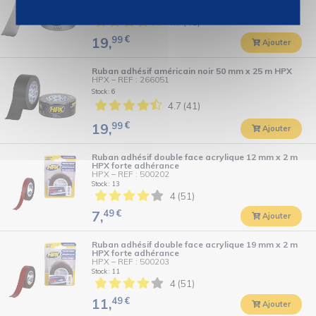
Stock : 5
4.7 (41)
99
€
19,
Ajouter
Ruban adhésif américain noir 50 mm x 25 m HPX
HPX
–
REF : 266051
Stock : 6
4.7 (41)
99
€
19,
Ajouter
Ruban adhésif double face acrylique 12 mm x 2 m
HPX forte adhérance
HPX
–
REF : 500202
Stock : 13
4 (51)
49
€
7,
Ajouter
Ruban adhésif double face acrylique 19 mm x 2 m
HPX forte adhérance
HPX
–
REF : 500203
Stock : 11
4 (51)
49
€
11,
Ajouter