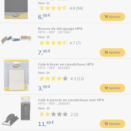
Stock : 22
4.6 (94)
99
€
6,
Ajouter
Brosse de décapage HPX
HPX
–
REF : 267560
Stock : 18
4.7 (7)
90
€
7,
Ajouter
Cale à lisser en caoutchouc HPX
HPX
–
REF : 601687
Stock : 24
4.3 (12)
99
€
3,
Ajouter
Cale à poncer en caoutchouc noir HPX
HPX
–
REF : 266047
Stock : 10
2 (2)
49
€
11,
Ajouter