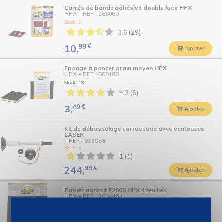
Carrés de bande adhésive double face HPX
HPX
–
REF : 266060
Stock : 1
3.6 (29)
99
€
10,
Ajouter
Eponge à poncer grain moyen HPX
HPX
–
REF : 500180
Stock : 18
4.3 (6)
49
€
3,
Ajouter
Kit de débosselage carrosserie avec ventouses
LASER
–
REF : 933956
Stock : 3
1 (1)
99
€
244,
Ajouter
Papier abrasif P2000 HPX 4 feuilles
HPX
–
REF : 2006454
Stock : 16
4.5 (15)