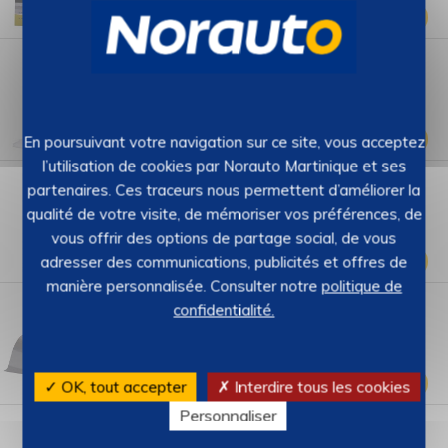
99
€
6,
Ajouter
Pinceau a mastic HPX 335939
HPX
–
REF : 2016367
Stock : 4
5 (1)
99
€
4,
En poursuivant votre navigation sur ce site, vous acceptez
Ajouter
l’utilisation de cookies par Norauto Martinique et ses
POIGNÉE AÉROSOL BOMBE PEINTURE
partenaires. Ces traceurs nous permettent d’améliorer la
AUTO-K
–
REF : 2556131
Stock : 18
qualité de votre visite, de mémoriser vos préférences, de
4.4 (7)
vous offrir des options de partage social, de vous
99
€
7,
adresser des communications, publicités et offres de
Ajouter
manière personnalisée. Consulter notre
politique de
Ruban adhésif aluminium 50 mm x 5 m HPX
confidentialité.
HPX
–
REF : 500209
Stock : 11
4.4 (18)
99
€
10,
✓ OK, tout accepter
✗ Interdire tous les cookies
Ajouter
Personnaliser
Ruban adhésif américain argenté 50 mm x 25 m
HPX
HPX
–
REF : 266052