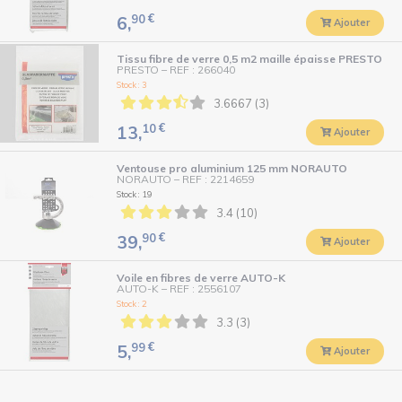
90
€
6,
Ajouter
Tissu fibre de verre 0,5 m2 maille épaisse PRESTO
PRESTO
–
REF : 266040
Stock : 3
3.6667 (3)
10
€
13,
Ajouter
Ventouse pro aluminium 125 mm NORAUTO
NORAUTO
–
REF : 2214659
Stock : 19
3.4 (10)
90
€
39,
Ajouter
Voile en fibres de verre AUTO-K
AUTO-K
–
REF : 2556107
Stock : 2
3.3 (3)
99
€
5,
Ajouter