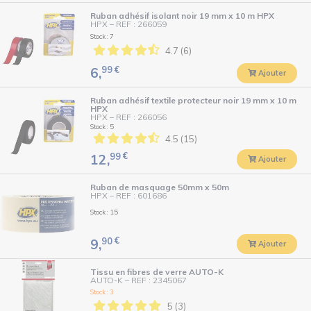
Ruban adhésif isolant noir 19 mm x 10 m HPX
HPX
–
REF : 266059
Stock : 7
4.7 (6)
99
€
6,
Ajouter
Ruban adhésif textile protecteur noir 19 mm x 10 m
HPX
HPX
–
REF : 266056
Stock : 5
4.5 (15)
99
€
12,
Ajouter
Ruban de masquage 50mm x 50m
HPX
–
REF : 601686
Stock : 15
90
€
9,
Ajouter
Tissu en fibres de verre AUTO-K
AUTO-K
–
REF : 2345067
Stock : 3
5 (3)