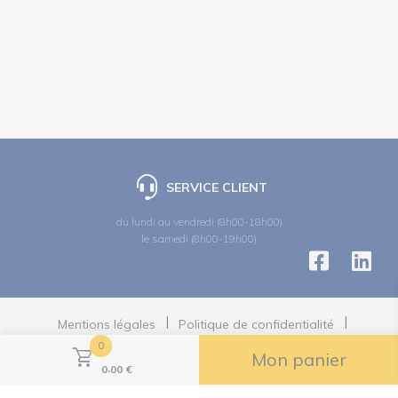
SERVICE CLIENT
du lundi au vendredi (8h00-18h00)
le samedi (8h00-19h00)
Mentions légales
Politique de confidentialité
Politiques des cookies
0
Politiques des réseaux sociaux
Mon panier
,
Conditions Générales de Vente
0
00
€
Gestion des cookies