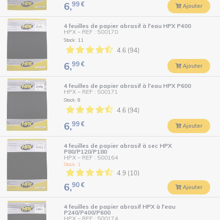
99
€
6,
Ajouter
4 feuilles de papier abrasif à l'eau HPX P400
HPX
–
REF : 500170
Stock : 11
4.6 (94)
99
€
6,
Ajouter
4 feuilles de papier abrasif à l'eau HPX P600
HPX
–
REF : 500171
Stock : 8
4.6 (94)
99
€
6,
Ajouter
4 feuilles de papier abrasif à sec HPX
P80/P120/P180
HPX
–
REF : 500164
Stock : 1
4.9 (10)
90
€
6,
Ajouter
4 feuilles de papier abrasif HPX à l'eau
P240/P400/P600
HPX
–
REF : 500174