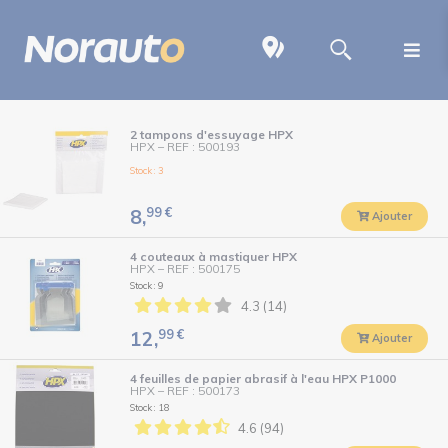
2 tampons d'essuyage HPX
HPX
–
REF : 500193
Stock : 3
99
€
8,
Ajouter
4 couteaux à mastiquer HPX
HPX
–
REF : 500175
Stock : 9
4.3 (14)
99
€
12,
Ajouter
4 feuilles de papier abrasif à l'eau HPX P1000
HPX
–
REF : 500173
Stock : 18
4.6 (94)