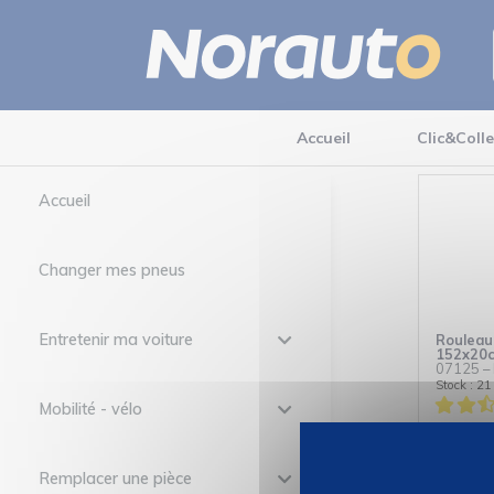
Accueil
Clic&Colle
Accueil
Changer mes pneus
Entretenir ma voiture
Rouleau
152x20c
07125
–
Stock : 21
Mobilité - vélo
99
13,
Remplacer une pièce