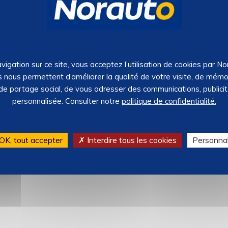
vigation sur ce site, vous acceptez l’utilisation de cookies par N
 film solaire UNDERCOVER
Rouleau film solaire UNDERC
s nous permettent d’améliorer la qualité de votre visite, de mémo
m Noir fumé
300x76cm Noir
REF : 2275002
07125
–
REF : 2275001
 de partage social, de vous adresser des communications, publici
Stock : 26
personnalisée. Consulter notre
politique de confidentialité.
2.7 (14)
2.4 (16)
€
90
€
29,
Ajouter
OK, tout accepter
✗ Interdire tous les cookies
Personnal