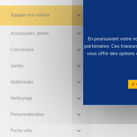
Équiper ma voiture
Accessoires Jantes
En poursuivant votre na
Rouleau
partenaires. Ces traceur
300x50c
Carrosserie
07125
–
vous offrir des options
Stock : 15
Jantes
90
26,
Multimedia
✓ 
Nettoyage
Personnalisation
Porte-vélo