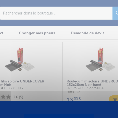
ct
Changer mes pneus
Demande de devis
 film solaire UNDERCOVER
Rouleau film solaire UNDERC
m Noir
152x20cm Noir fumé
REF : 2275005
07125
–
REF : 2275004
Stock : 22
2.6 (5)
99
€
13,
€
Ajouter