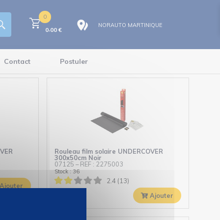
0
NORAUTO MARTINIQUE
,
0
00
€
Contact
Postuler
OVER
Rouleau film solaire UNDERCOVER
300x50cm Noir
07125
–
REF : 2275003
Stock : 36
2.4 (13)
Ajouter
90
€
26,
Ajouter