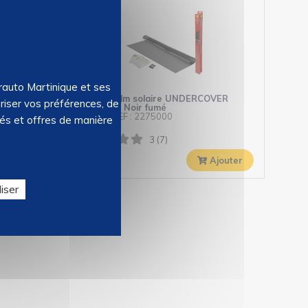
orauto Martinique et ses
OVER
Rouleau film solaire UNDERCOVER
riser vos préférences, de
300x76cm Noir fumé
07125
–
REF : 2275000
tés et offres de manière
Stock : 22
3 (7)
99
€
29,
Ajouter
Ajouter
iser